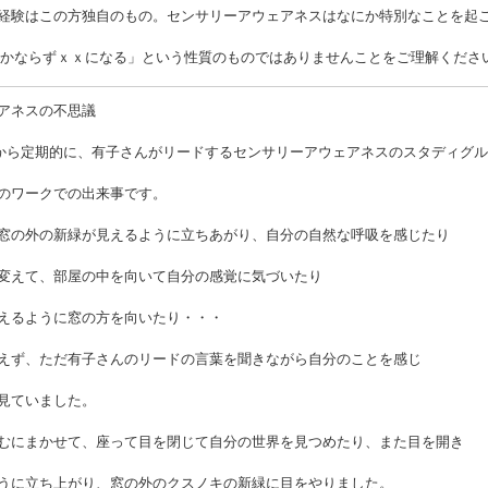
経験はこの方独自のもの。センサリーアウェアネスはなにか特別なことを起
もかならずｘｘになる」という性質のものではありませんことをご理解くださ
アネスの不思議
1月から定期的に、有子さんがリードするセンサリーアウェアネスのスタディグ
のワークでの出来事です。
窓の外の新緑が見えるように立ちあがり、自分の自然な呼吸を感じたり
変えて、部屋の中を向いて自分の感覚に気づいたり
えるように窓の方を向いたり・・・
えず、ただ有子さんのリードの言葉を聞きながら自分のことを感じ
見ていました。
むにまかせて、座って目を閉じて自分の世界を見つめたり、また目を開き
うに立ち上がり、窓の外のクスノキの新緑に目をやりました。