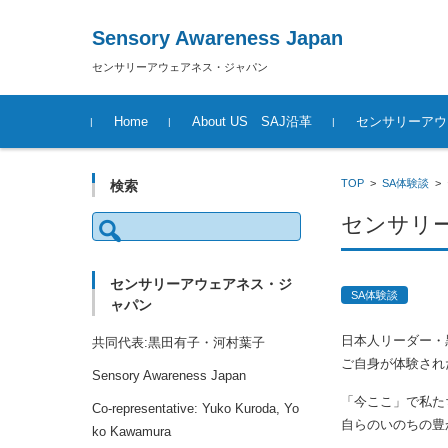
Sensory Awareness Japan
センサリーアウェアネス・ジャパン
コンテンツに移動
Home
About US SAJ沿革
センサリーアウ
TOP
>
SA体験談
>
検索
検
センサリー
索:
センサリーアウェアネス・ジ
SA体験談
ャパン
日本人リーダー・
共同代表:黒田有子・河村葉子
ご自身が体験され
Sensory Awareness Japan
「今ここ」で私た
Co-representative: Yuko Kuroda, Yo
自らのいのちの豊
ko Kawamura